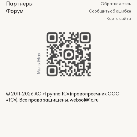
Партнеры
Обратная связь
Форум
Сообщить об ошибке
Карта сайта
Мы в Max
© 2011-2026 АО «Группа 1С» (правопреемник ООО
«1С»). Все права защищены.
websol@1c.ru