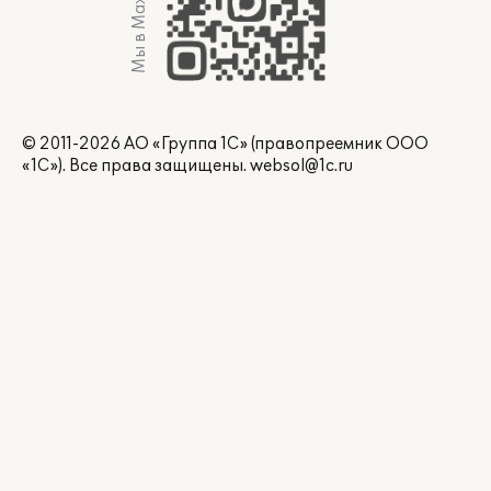
Мы в Max
© 2011-2026 АО «Группа 1С» (правопреемник ООО
«1С»). Все права защищены.
websol@1c.ru