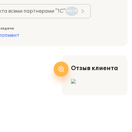
та всеми партнерами "1С"
19279
 задача
лопмент
Отзыв клиента