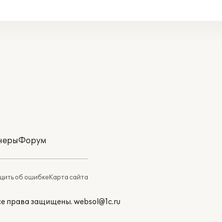
неры
Форум
ить об ошибке
Карта сайта
Все права защищены.
websol@1c.ru