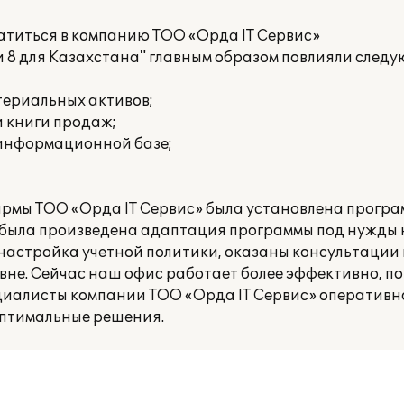
атиться в компанию ТОО «Орда IT Сервис»
и 8 для Казахстана" главным образом повлияли след
териальных активов;
и книги продаж;
 информационной базе;
;
ирмы ТОО «Орда IT Сервис» была установлена програ
но была произведена адаптация программы под нужды
настройка учетной политики, оказаны консультации
не. Сейчас наш офис работает более эффективно, по
циалисты компании ТОО «Орда IT Сервис» оперативн
оптимальные решения.