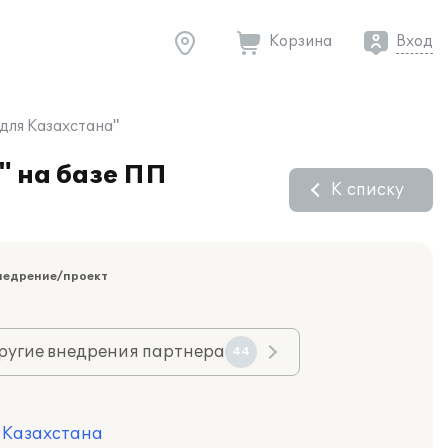
Корзина
Вход
 для Казахстана"
" на базе ПП
К списку
недрение/проект
ругие внедрения партнера
44
я Казахстана