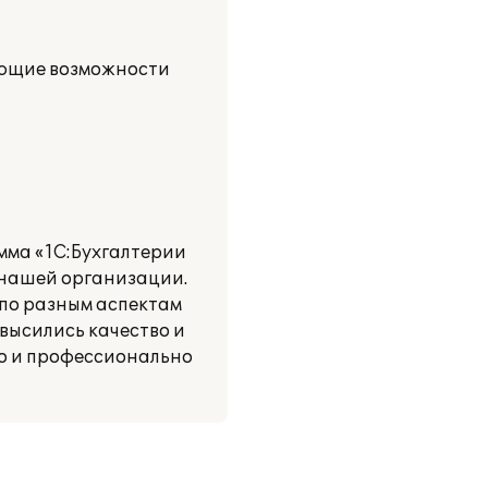
ующие возможности
мма «1С:Бухгалтерии
 нашей организации.
 по разным аспектам
высились качество и
о и профессионально