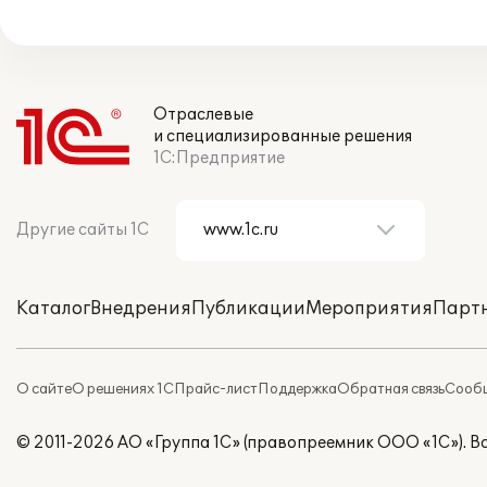
Отраслевые
и специализированные решения
1С:Предприятие
Другие сайты 1С
Каталог
Внедрения
Публикации
Мероприятия
Парт
О сайте
О решениях 1С
Прайс-лист
Поддержка
Обратная связь
Сообщ
© 2011-2026 АО «Группа 1С» (правопреемник ООО «1С»). 