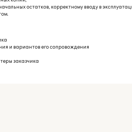
вных копий;
начальных остатков, корректному вводу в эксплуатац
том.
ика
ния и вариантов его сопровождения
ютеры заказчика