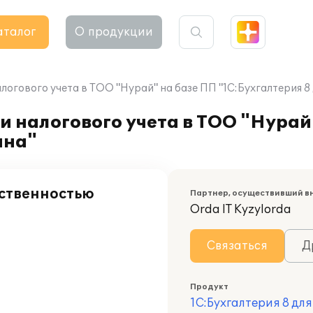
аталог
О продукции
логового учета в ТОО "Нурай" на базе ПП "1С:Бухгалтерия 8
и налогового учета в ТОО "Нурай
ана"
тственностью
Партнер, осуществивший в
Orda IT Kyzylorda
Связаться
Д
Продукт
1С:Бухгалтерия 8 дл