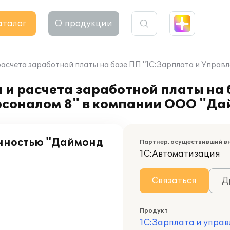
аталог
О продукции
расчета заработной платы на базе ПП "1С:Зарплата и Упра
 и расчета заработной платы на
рсоналом 8" в компании ООО "Д
енностью "Даймонд
Партнер, осуществивший в
1С:Автоматизация
Связаться
Д
Продукт
1С:Зарплата и управ