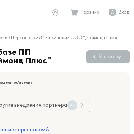
Корзина
Вход
вление Персоналом 8" в компании ООО "Даймонд Плюс"
 базе ПП
К списку
аймонд Плюс"
недрение/проект
ругие внедрения партнера
1673
ление персоналом 8