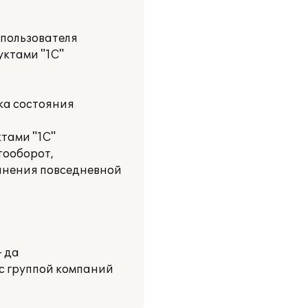
 пользователя
уктами "1С"
ка состояния
тами "1С"
тооборот,
олнения повседневной
- да
с группой компаний