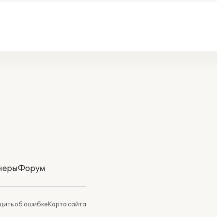
неры
Форум
ить об ошибке
Карта сайта