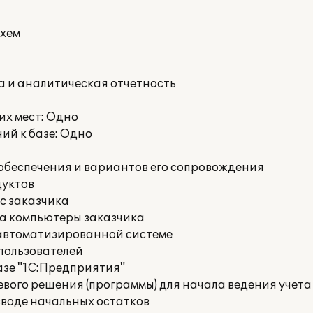
хем
 и аналитическая отчетность
х мест: Одно
ий к базе: Одно
обеспечения и вариантов его сопровождения
дуктов
с заказчика
на компьютеры заказчика
 автоматизированной системе
пользователей
азе "1С:Предприятия"
вого решения (программы) для начала ведения учета
вводе начальных остатков