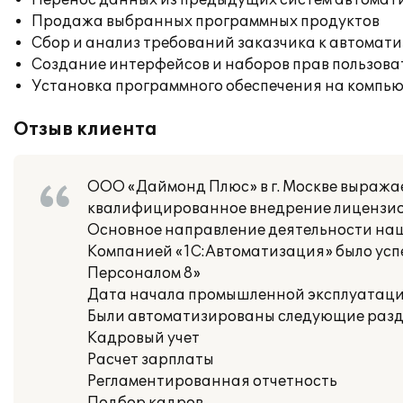
Перенос данных из предыдущих систем автомат
Продажа выбранных программных продуктов
Сбор и анализ требований заказчика к автомат
Создание интерфейсов и наборов прав пользова
Установка программного обеспечения на компь
Отзыв клиента
ООО «Даймонд Плюс» в г. Москве выража
квалифицированное внедрение лицензио
Основное направление деятельности наш
Компанией «1С:Автоматизация» было усп
Персоналом 8»
Дата начала промышленной эксплуатации:
Были автоматизированы следующие раздел
Кадровый учет
Расчет зарплаты
Регламентированная отчетность