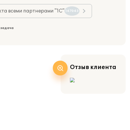
та всеми партнерами "1С"
147043
 задача
Отзыв клиента