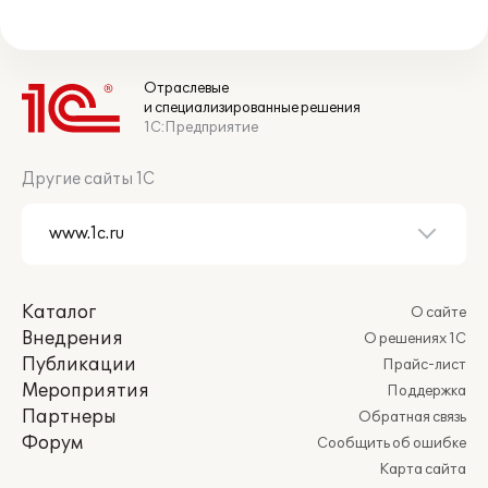
Отраслевые
и специализированные решения
1С:Предприятие
Другие сайты 1С
Каталог
О сайте
Внедрения
О решениях 1С
Публикации
Прайс-лист
Мероприятия
Поддержка
Партнеры
Обратная связь
Форум
Сообщить об ошибке
Карта сайта