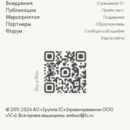
Внедрения
О решениях 1С
Публикации
Прайс-лист
Мероприятия
Поддержка
Партнеры
Обратная связь
Форум
Сообщить об ошибке
Карта сайта
Мы в Max
© 2011-2026 АО «Группа 1С» (правопреемник ООО
«1С»). Все права защищены.
websol@1c.ru