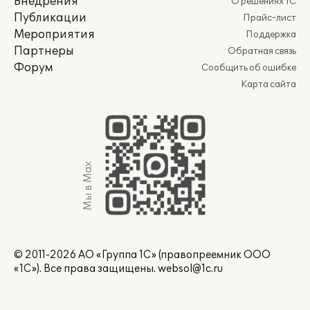
Внедрения
О решениях 1С
Публикации
Прайс-лист
Мероприятия
Поддержка
Партнеры
Обратная связь
Форум
Сообщить об ошибке
Карта сайта
Мы в Max
© 2011-2026 АО «Группа 1С» (правопреемник ООО
«1С»). Все права защищены.
websol@1c.ru