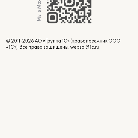
Мы в Max
© 2011-2026 АО «Группа 1С» (правопреемник ООО
«1С»). Все права защищены.
websol@1c.ru