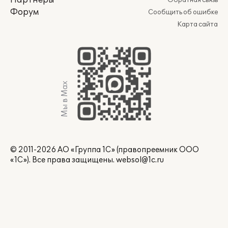
Партнеры
Обратная связь
Форум
Сообщить об ошибке
Карта сайта
Мы в Max
© 2011-2026 АО «Группа 1С» (правопреемник ООО
«1С»). Все права защищены.
websol@1c.ru