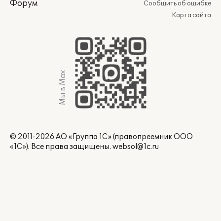
Форум
Сообщить об ошибке
Карта сайта
Мы в Max
© 2011-2026 АО «Группа 1С» (правопреемник ООО
«1С»). Все права защищены.
websol@1c.ru