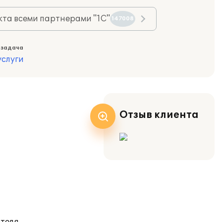
та всеми партнерами "1С"
147008
 задача
слуги
Отзыв клиента