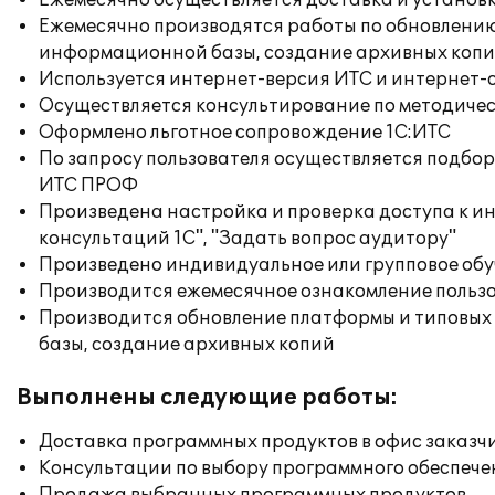
Ежемесячно осуществляется доставка и установк
Ежемесячно производятся работы по обновлени
информационной базы, создание архивных коп
Используется интернет-версия ИТС и интернет-
Осуществляется консультирование по методичес
Оформлено льготное сопровождение 1С:ИТС
По запросу пользователя осуществляется подб
ИТС ПРОФ
Произведена настройка и проверка доступа к и
консультаций 1С", "Задать вопрос аудитору"
Произведено индивидуальное или групповое об
Производится ежемесячное ознакомление польз
Производится обновление платформы и типовых
базы, создание архивных копий
Выполнены следующие работы:
Доставка программных продуктов в офис заказч
Консультации по выбору программного обеспече