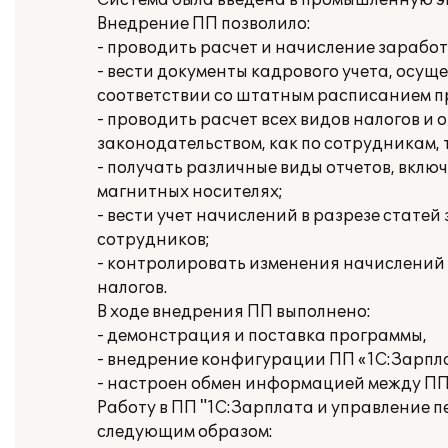
Система была введена в промышленную э
Внедрение ПП позволило:
- проводить расчет и начисление заработ
- вести документы кадрового учета, осущ
соответствии со штатным расписанием п
- проводить расчет всех видов налогов 
законодательством, как по сотрудникам, 
- получать различные виды отчетов, вклю
магнитных носителях;
- вести учет начислений в разрезе стате
сотрудников;
- контролировать изменения начислений
налогов.
В ходе внедрения ПП выполнено:
- демонстрация и поставка программы,
- внедрение конфигурации ПП «1С:Зарпл
- настроен обмен информацией между ПП «
Работу в ПП "1С:Зарплата и управление 
следующим образом: