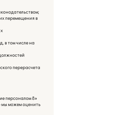
законодательством;
 их перемещения в
ых
, в том числе на
 должностей
ского перерасчета
ние персоналом 8»
» мы можем оценить