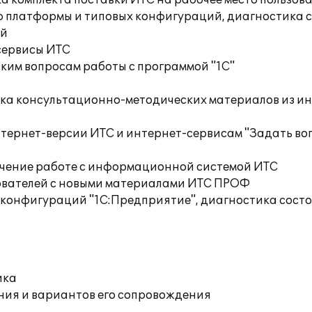
а комплекта поставки ИТС на рабочее место пользов
ю платформы и типовых конфигураций, диагностика 
ий
сервисы ИТС
ким вопросам работы с программой "1С"
орка консультационно-методических материалов из 
нтернет-версии ИТС и интернет-сервисам "Задать во
учение работе с информационной системой ИТС
ователей с новыми материалами ИТС ПРОФ
 конфигураций "1С:Предприятие", диагностика сос
ика
ния и вариантов его сопровождения