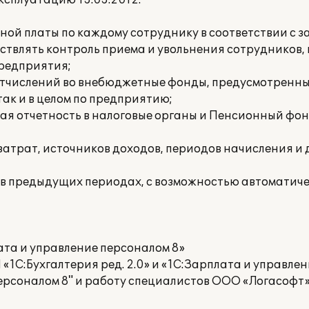
ксплуатацию 13.03.2012.
ной платы по каждому сотруднику в соответствии с 
ествлять контроль приема и увольнения сотрудников,
редприятия;
и отчислений во внебюджетные фонды, предусмотренн
так и в целом по предприятию;
чая отчетность в налоговые органы и Пенсионный фонд
й затрат, источников доходов, периодов начисления и
 в предыдущих периодах, с возможностью автоматиче
ата и управление персоналом 8»
1С:Бухгалтерия ред. 2.0» и «1С:Зарплата и управле
персоналом 8" и работу специалистов ООО «Логасофт