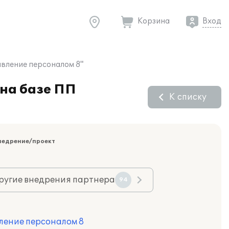
Корзина
Вход
авление персоналом 8"
на базе ПП
К списку
недрение/проект
ругие внедрения партнера
94
ление персоналом 8