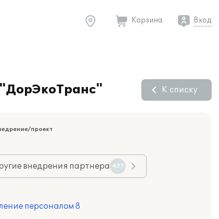
Корзина
Вход
 "ДорЭкоТранс"
К списку
недрение/проект
ругие внедрения партнера
457
ление персоналом 8