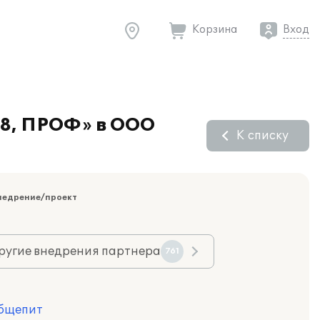
Корзина
Вход
 8, ПРОФ» в ООО
К списку
недрение/проект
ругие внедрения партнера
761
Общепит