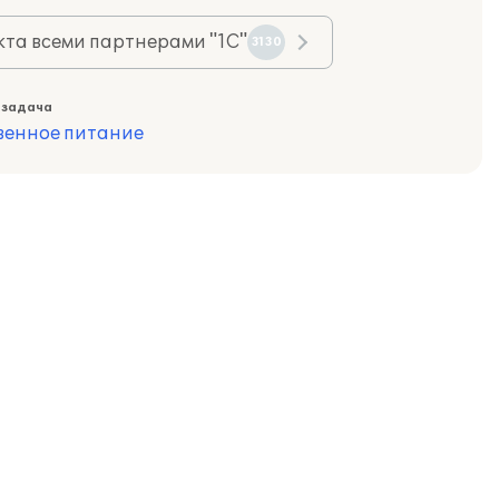
та всеми партнерами "1С"
3130
 задача
венное питание