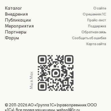
Каталог
О сайте
Внедрения
О решениях 1С
Публикации
Прайс-лист
Мероприятия
Поддержка
Партнеры
Обратная связь
Форум
Сообщить об ошибке
Карта сайта
Мы в Max
© 2011-2026 АО «Группа 1С» (правопреемник ООО
«1С»). Все права защищены.
websol@1c.ru