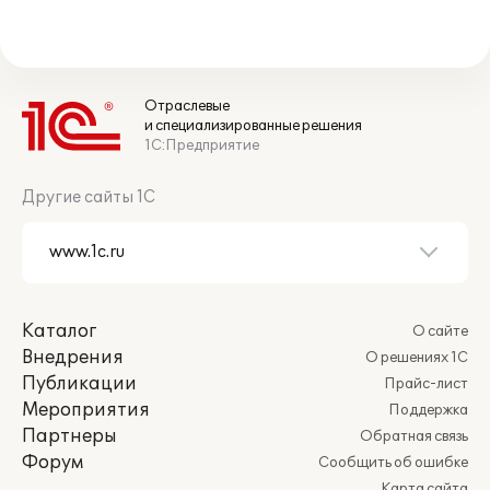
Отраслевые
и специализированные решения
1С:Предприятие
Другие сайты 1С
Каталог
О сайте
Внедрения
О решениях 1С
Публикации
Прайс-лист
Мероприятия
Поддержка
Партнеры
Обратная связь
Форум
Сообщить об ошибке
Карта сайта