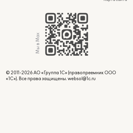
Мы в Max
© 2011-2026 АО «Группа 1С» (правопреемник ООО
«1С»). Все права защищены.
websol@1c.ru