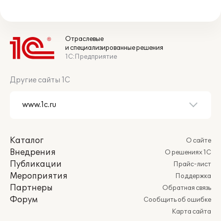
Отраслевые
и специализированные решения
1С:Предприятие
Другие сайты 1С
Каталог
О сайте
Внедрения
О решениях 1С
Публикации
Прайс-лист
Мероприятия
Поддержка
Партнеры
Обратная связь
Форум
Сообщить об ошибке
Карта сайта