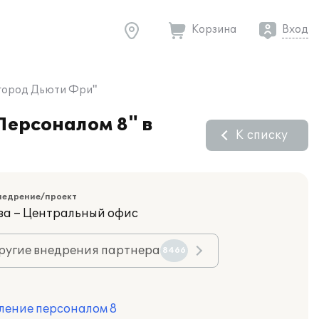
Корзина
Вход
лгород Дьюти Фри"
Персоналом 8" в
К списку
недрение/проект
ва – Центральный офис
ругие внедрения партнера
8466
ление персоналом 8