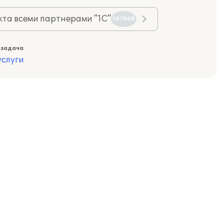
та всеми партнерами "1С"
147008
 задача
слуги