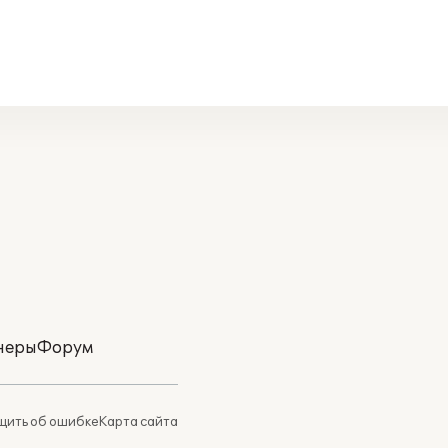
неры
Форум
ить об ошибке
Карта сайта