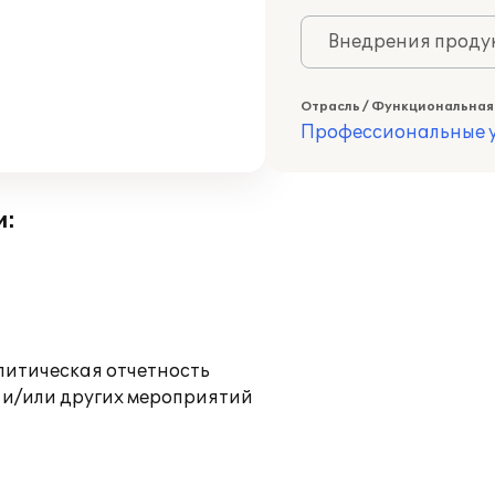
Внедрения продук
Отрасль / Функциональная
Профессиональные у
и:
литическая отчетность
 и/или других мероприятий