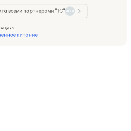
та всеми партнерами "1С"
3130
 задача
венное питание