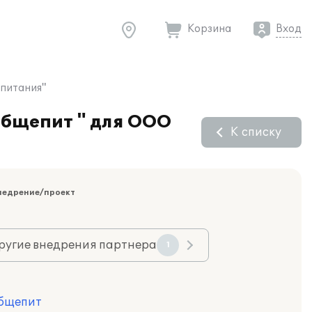
Корзина
Вход
 питания"
Общепит " для ООО
К списку
недрение/проект
ругие внедрения партнера
1
Общепит