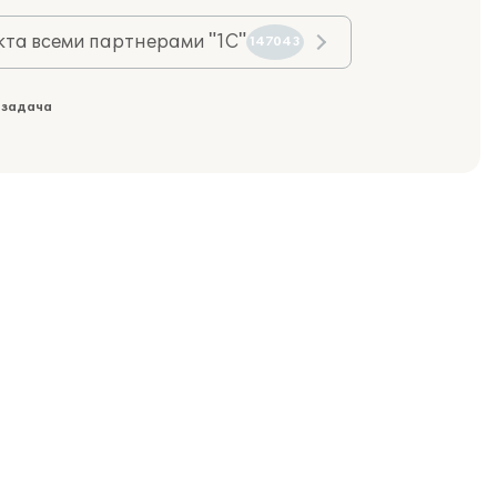
та всеми партнерами "1С"
147043
 задача