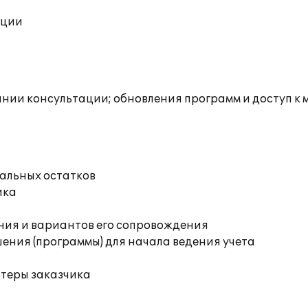
ации
инии консультации; обновления программ и доступ к
чальных остатков
ика
ния и вариантов его сопровождения
ения (программы) для начала ведения учета
ютеры заказчика