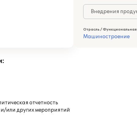
Внедрения продук
Отрасль / Функциональная
Машиностроение
и:
литическая отчетность
 и/или других мероприятий