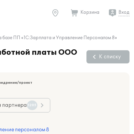
Корзина
Вход
 базе ПП «1С:Зарплата и Управление Персоналом 8»
аботной платы ООО
К списку
недрение/проект
я партнера
1205
ление персоналом 8