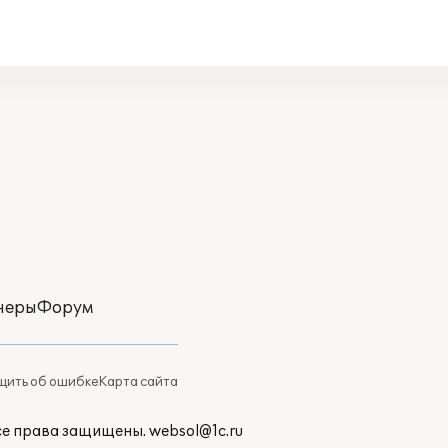
неры
Форум
ить об ошибке
Карта сайта
Все права защищены.
websol@1c.ru