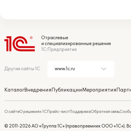
Отраслевые
и специализированные решения
1С:Предприятие
Другие сайты 1С
Каталог
Внедрения
Публикации
Мероприятия
Парт
О сайте
О решениях 1С
Прайс-лист
Поддержка
Обратная связь
Сообщ
© 2011-2026 АО «Группа 1С» (правопреемник ООО «1С»). 