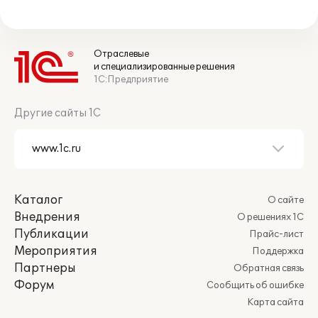
Отраслевые
и специализированные решения
1С:Предприятие
Другие сайты 1С
Каталог
О сайте
Внедрения
О решениях 1С
Публикации
Прайс-лист
Мероприятия
Поддержка
Партнеры
Обратная связь
Форум
Сообщить об ошибке
Карта сайта