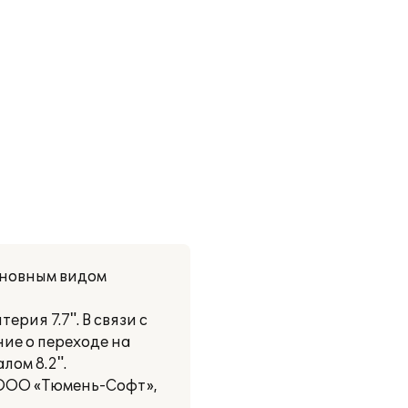
сновным видом
рия 7.7". В связи с
ие о переходе на
лом 8.2".
 ООО «Тюмень-Софт»,