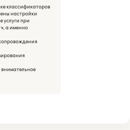
зке классификаторов
нены настройки
е услуги при
», а именно
 сопровождения
рмирования
 внимательное