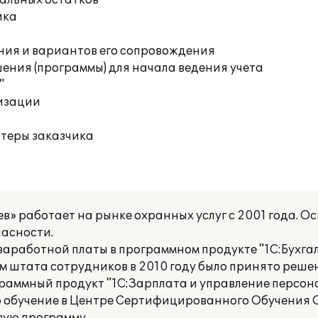
чальных остатков
ика
ния и вариантов его сопровождения
ения (программы) для начала ведения учета
"
изации
ютеры заказчика
» работает на рынке охранных услуг с 2001 года. О
пасности.
аработной платы в программном продукте "1С:Бухгалте
 штата сотрудников в 2010 году было принято решен
раммный продукт "1С:Зарплата и управление персона
о обучение в Центре Сертифицированного Обучения