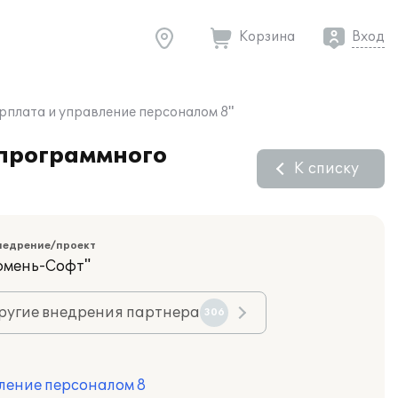
Корзина
Вход
рплата и управление персоналом 8"
 программного
К списку
недрение/проект
юмень-Софт"
ругие внедрения партнера
306
ление персоналом 8