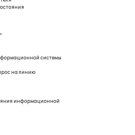
ателя
состояния
"
информационной системы
прос на линию
тояния информационной