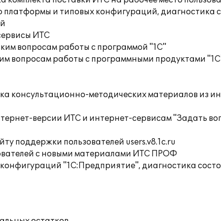
а комплекта поставки ИТС на рабочее место пользов
ю платформы и типовых конфигураций, диагностика 
ий
сервисы ИТС
ким вопросам работы с программой "1С"
им вопросам работы с программными продуктами "1С
орка консультационно-методических материалов из 
нтернет-версии ИТС и интернет-сервисам "Задать во
ту поддержки пользователей users.v8.1c.ru
ователей с новыми материалами ИТС ПРОФ
 конфигураций "1С:Предприятие", диагностика сос