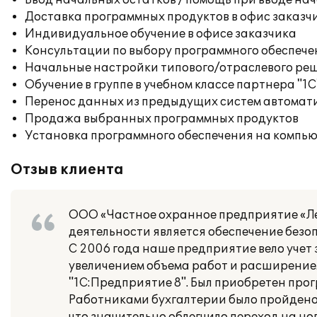
Ввод начальных остатков / помощь при вводе на
Доставка программных продуктов в офис заказч
Индивидуальное обучение в офисе заказчика
Консультации по выбору программного обеспече
Начальные настройки типового/отраслевого реш
Обучение в группе в учебном классе партнера "1С
Перенос данных из предыдущих систем автомат
Продажа выбранных программных продуктов
Установка программного обеспечения на компь
Отзыв клиента
ООО «Частное охранное предприятие «Лев
деятельности является обеспечение безо
С 2006 года наше предприятие вело учет з
увеличением объема работ и расширением
"1С:Предприятие 8". Был приобретен прог
Работниками бухгалтерии было пройден