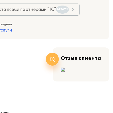
та всеми партнерами "1С"
147072
 задача
слуги
Отзыв клиента