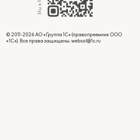
Мы в Max
© 2011-2026 АО «Группа 1С» (правопреемник ООО
«1С»). Все права защищены.
websol@1c.ru