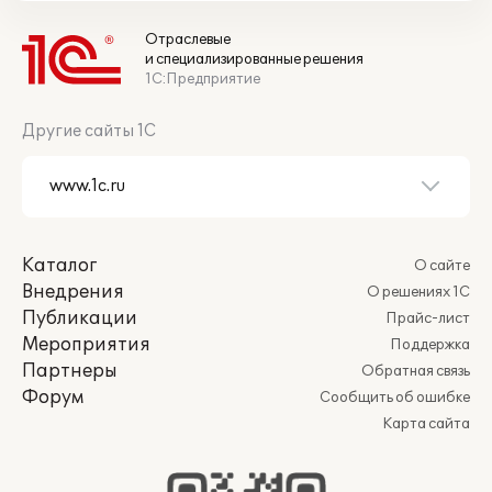
Отраслевые
и специализированные решения
1С:Предприятие
Другие сайты 1С
Каталог
О сайте
Внедрения
О решениях 1С
Публикации
Прайс-лист
Мероприятия
Поддержка
Партнеры
Обратная связь
Форум
Сообщить об ошибке
Карта сайта