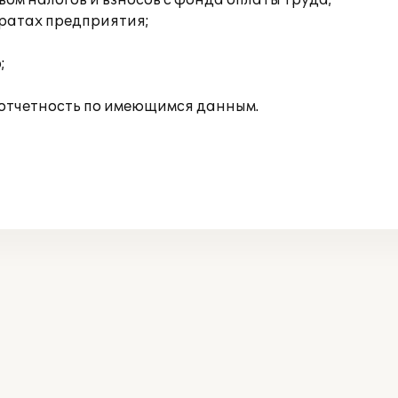
ом налогов и взносов с фонда оплаты труда;
тратах предприятия;
;
отчетность по имеющимся данным.