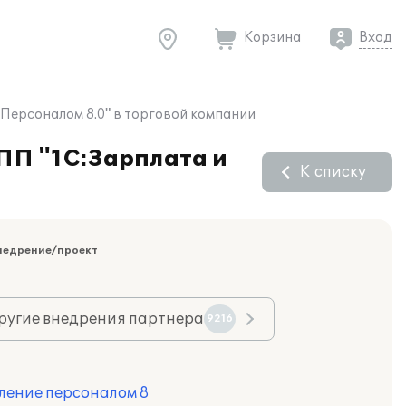
Корзина
Вход
 Персоналом 8.0" в торговой компании
 ПП "1С:Зарплата и
К списку
недрение/проект
ругие внедрения партнера
9216
ление персоналом 8