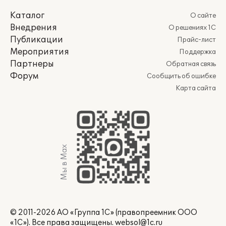
Каталог
О сайте
Внедрения
О решениях 1С
Публикации
Прайс-лист
Мероприятия
Поддержка
Партнеры
Обратная связь
Форум
Сообщить об ошибке
Карта сайта
Мы в Max
© 2011-2026 АО «Группа 1С» (правопреемник ООО
«1С»). Все права защищены.
websol@1c.ru