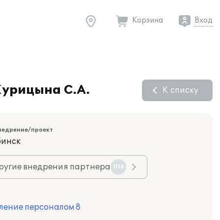
Корзина
Вход
Курицына С.А.
К списку
недрение/проект
бинск
ругие внедрения партнера
1118
ление персоналом 8