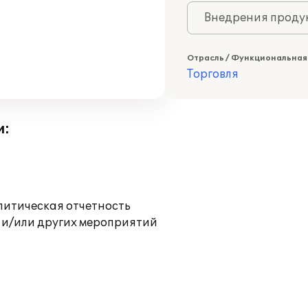
Внедрения продук
Отрасль / Функциональная
Торговля
и:
литическая отчетность
 и/или других мероприятий