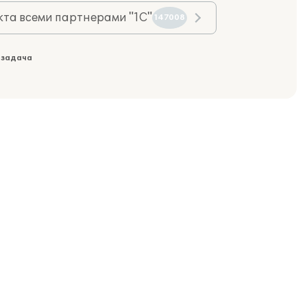
та всеми партнерами "1С"
147008
 задача