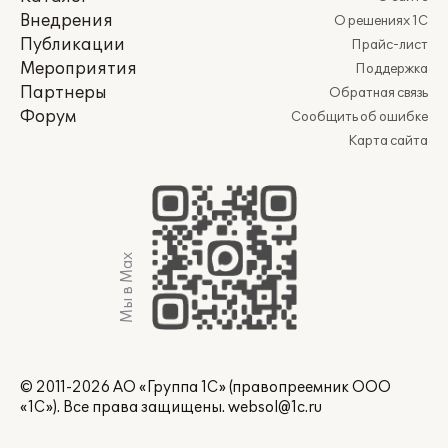
Внедрения
О решениях 1С
Публикации
Прайс-лист
Мероприятия
Поддержка
Партнеры
Обратная связь
Форум
Сообщить об ошибке
Карта сайта
Мы в Max
© 2011-2026 АО «Группа 1С» (правопреемник ООО
«1С»). Все права защищены.
websol@1c.ru