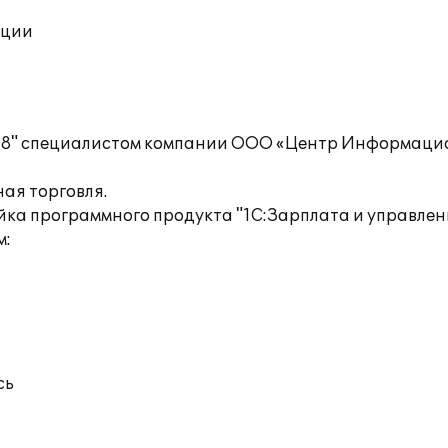
ации
ом 8" специалистом компании ООО «Центр Информаци
ая торговля.
йка программного продукта "1С:Зарплата и управлени
м:
сь