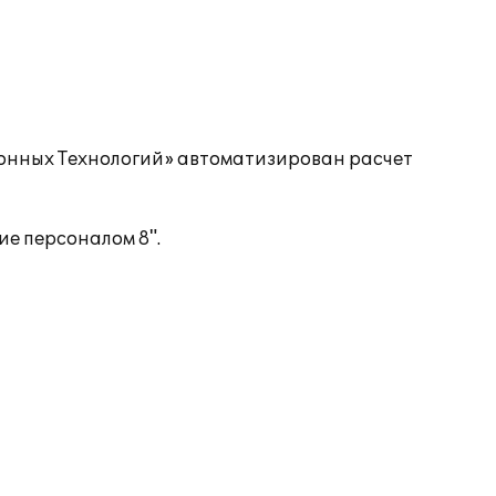
онных Технологий» автоматизирован расчет
е персоналом 8".