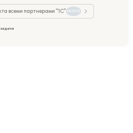
та всеми партнерами "1С"
147072
 задача