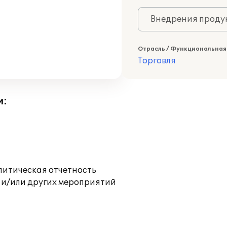
Внедрения продук
Отрасль / Функциональная
Торговля
и:
литическая отчетность
 и/или других мероприятий