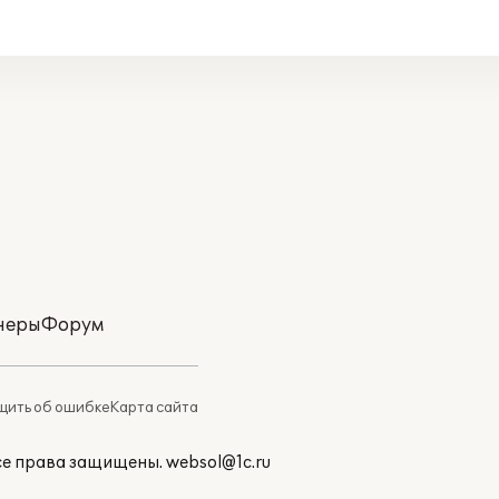
неры
Форум
ить об ошибке
Карта сайта
Все права защищены.
websol@1c.ru