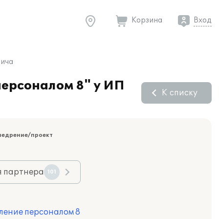
Корзина
Вход
вича
персоналом 8" у ИП
К списку
недрение/проект
я партнера
101
ление персоналом 8