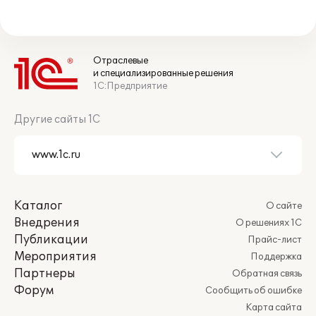
Отраслевые
и специализированные решения
1С:Предприятие
Другие сайты 1С
Каталог
О сайте
Внедрения
О решениях 1С
Публикации
Прайс-лист
Мероприятия
Поддержка
Партнеры
Обратная связь
Форум
Сообщить об ошибке
Карта сайта