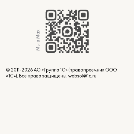
Мы в Max
© 2011-2026 АО «Группа 1С» (правопреемник ООО
«1С»). Все права защищены.
websol@1c.ru