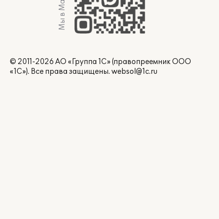
Мы в Max
© 2011-2026 АО «Группа 1С» (правопреемник ООО
«1С»). Все права защищены.
websol@1c.ru