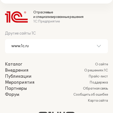
Отраслевые
и специализированные решения
1С:Предприятие
Другие сайты 1С
Каталог
О сайте
Внедрения
О решениях 1С
Публикации
Прайс-лист
Мероприятия
Поддержка
Партнеры
Обратная связь
Форум
Сообщить об ошибке
Карта сайта