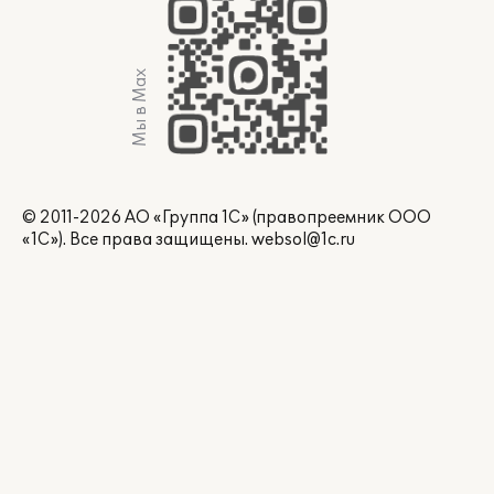
Мы в Max
© 2011-2026 АО «Группа 1С» (правопреемник ООО
«1С»). Все права защищены.
websol@1c.ru