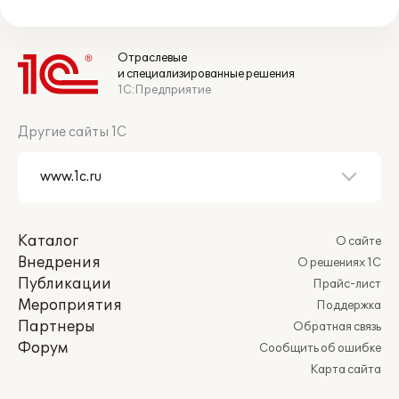
Отраслевые
и специализированные решения
1С:Предприятие
Другие сайты 1С
Каталог
О сайте
Внедрения
О решениях 1С
Публикации
Прайс-лист
Мероприятия
Поддержка
Партнеры
Обратная связь
Форум
Сообщить об ошибке
Карта сайта