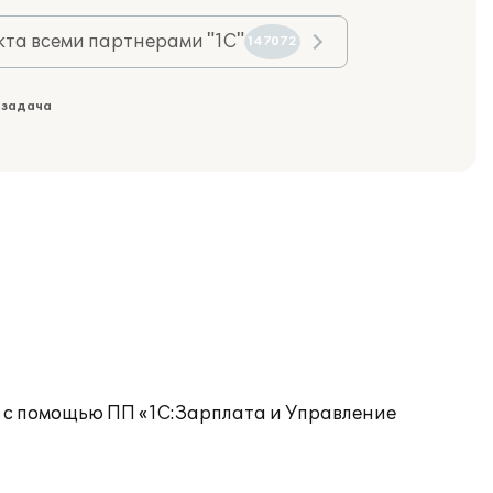
та всеми партнерами "1С"
147072
 задача
 с помощью ПП «1С:Зарплата и Управление