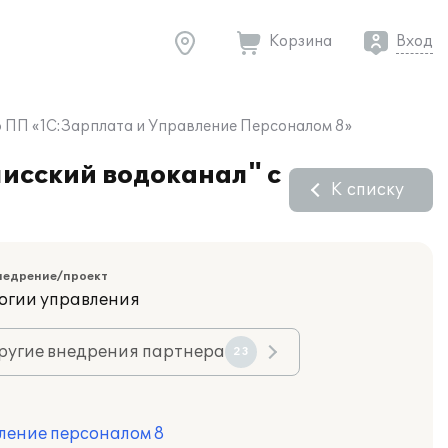
Корзина
Вход
ю ПП «1С:Зарплата и Управление Персоналом 8»
лисский водоканал" с
К списку
недрение/проект
огии управления
ругие внедрения партнера
23
ление персоналом 8