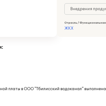
Внедрения продук
Отрасль / Функциональная
ЖКХ
и:
тной платы в ООО "Тбилисский водоканал" выполнена