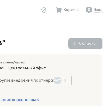
Корзина
Вход
8"
К списку
недрение/проект
ва – Центральный офис
ругие внедрения партнера
8471
ление персоналом 8