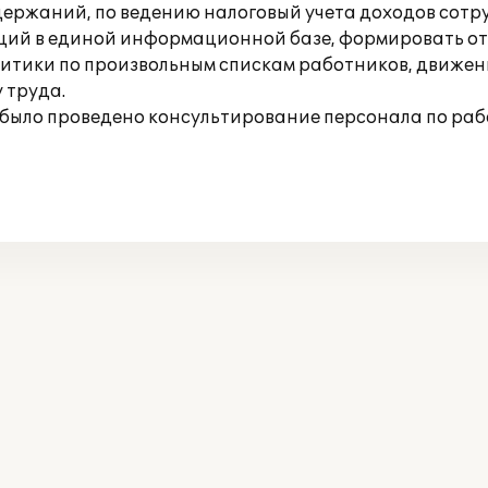
ержаний, по ведению налоговый учета доходов сотру
аций в единой информационной базе, формировать отч
литики по произвольным спискам работников, движе
 труда.
е было проведено консультирование персонала по рабо