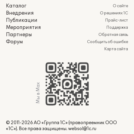
Каталог
О сайте
Внедрения
О решениях 1С
Публикации
Прайс-лист
Мероприятия
Поддержка
Партнеры
Обратная связь
Форум
Сообщить об ошибке
Карта сайта
Мы в Max
© 2011-2026 АО «Группа 1С» (правопреемник ООО
«1С»). Все права защищены.
websol@1c.ru