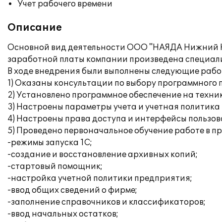
Учет рабочего времени
Описание
Основной вид деятельности ООО "НАЯДА Нижний Но
заработной платы компании произведена специал
В ходе внедрения были выполнены следующие рабо
1) Оказаны консультации по выбору программного 
2) Установлено программное обеспечение на техни
3) Настроены параметры учета и учетная политика
4) Настроены права доступа и интерфейсы пользов
5) Проведено первоначальное обучение работе в п
-режимы запуска 1С;
-создание и восстановление архивных копий;
-стартовый помощник;
-настройка учетной политики предприятия;
-ввод общих сведений о фирме;
-заполнение справочников и классификаторов;
-ввод начальных остатков;