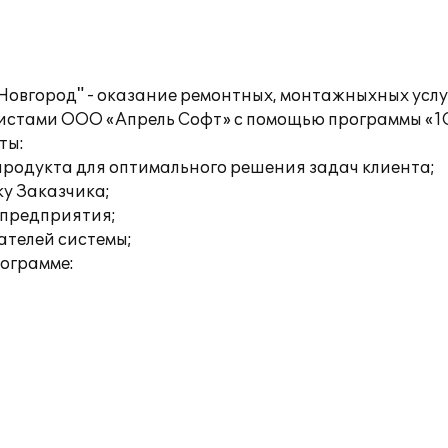
вгород" - оказание ремонтных, монтажныхных услуг
истами ООО «Апрель Софт» с помощью программы «1С
ты:
продукта для оптимального решения задач клиента;
ку Заказчика;
 предприятия;
ателей системы;
рограмме: