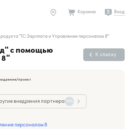
Корзина
Вход
одукта "1С:Зарплата и Управление персоналом 8"
д" с помощью
К списку
 8"
недрение/проект
ругие внедрения партнера
921
ление персоналом 8