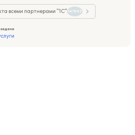
та всеми партнерами "1С"
147043
 задача
слуги