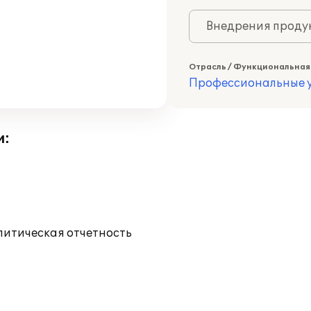
Внедрения продук
Отрасль / Функциональная
Профессиональные у
и:
литическая отчетность