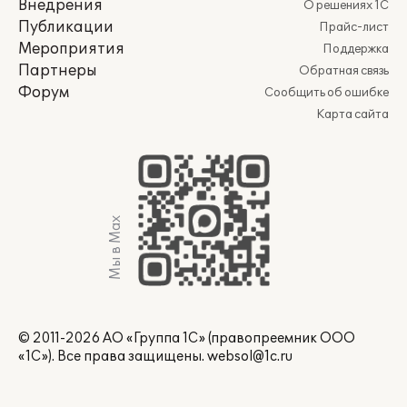
Внедрения
О решениях 1С
Публикации
Прайс-лист
Мероприятия
Поддержка
Партнеры
Обратная связь
Форум
Сообщить об ошибке
Карта сайта
Мы в Max
© 2011-2026 АО «Группа 1С» (правопреемник ООО
«1С»). Все права защищены.
websol@1c.ru