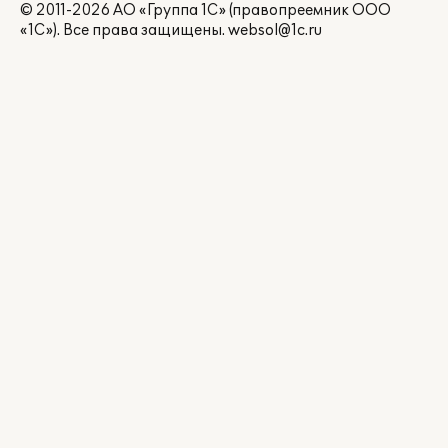
© 2011-2026 АО «Группа 1С» (правопреемник ООО
«1С»). Все права защищены.
websol@1c.ru