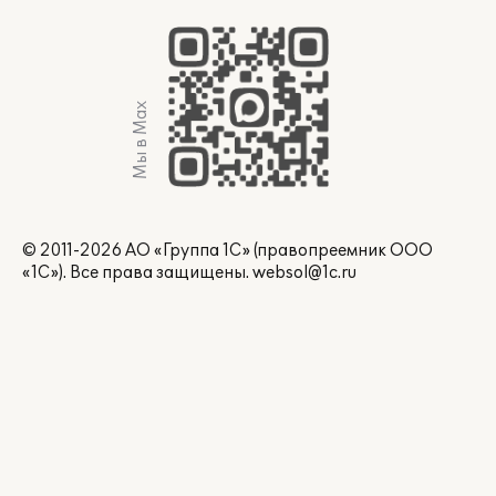
Мы в Max
© 2011-2026 АО «Группа 1С» (правопреемник ООО
«1С»). Все права защищены.
websol@1c.ru