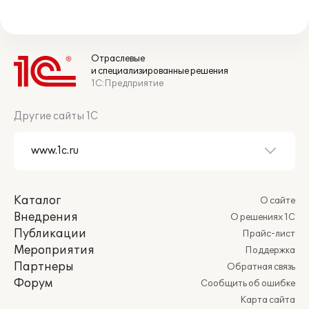
Отраслевые
и специализированные решения
1С:Предприятие
Другие сайты 1С
Каталог
О сайте
Внедрения
О решениях 1С
Публикации
Прайс-лист
Мероприятия
Поддержка
Партнеры
Обратная связь
Форум
Сообщить об ошибке
Карта сайта