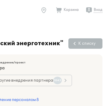
Корзина
Вход
ский энерготехник"
К списку
недрение/проект
ара
ругие внедрения партнера
1043
ление персоналом 8