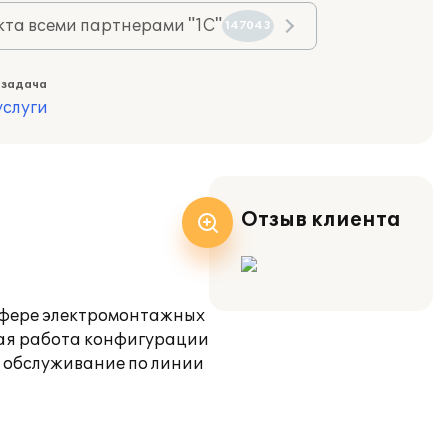
та всеми партнерами "1С"
147043
 задача
слуги
Отзыв клиента
 сфере электромонтажных
ная работа конфигурации
я обслуживание по линии