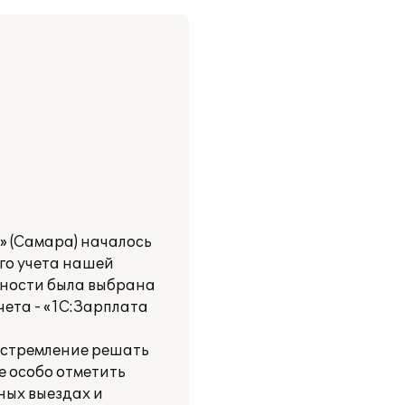
» (Самара) началось
ого учета нашей
тности была выбрана
чета - «1С:Зарплата
и стремление решать
е особо отметить
ных выездах и