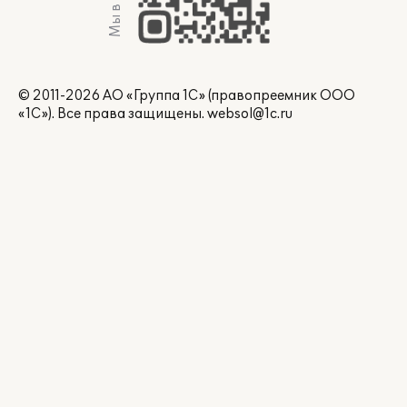
Мы в Max
© 2011-2026 АО «Группа 1С» (правопреемник ООО
«1С»). Все права защищены.
websol@1c.ru