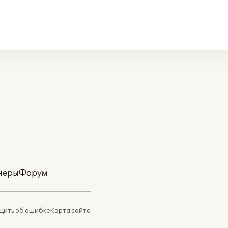
неры
Форум
ить об ошибке
Карта сайта