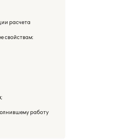
ции расчета
е свойствам:
;
полнившему работу