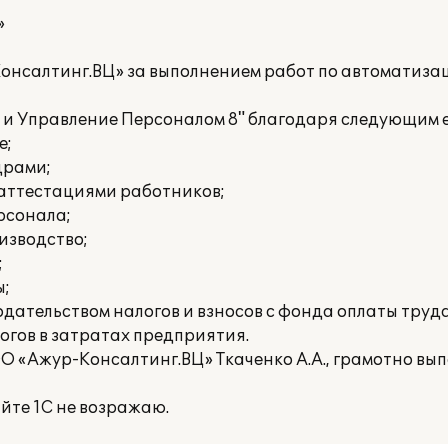
»
нсалтинг.ВЦ» за выполнением работ по автоматиза
и Управление Персоналом 8" благодаря следующим е
е;
драми;
 аттестациями работников;
рсонала;
изводство;
;
ы;
дательством налогов и взносов с фонда оплаты труда
огов в затратах предприятия.
 «Ажур-Консалтинг.ВЦ» Ткаченко А.А., грамотно вы
йте 1С не возражаю.