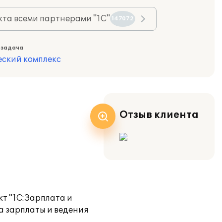
та всеми партнерами "1С"
147072
 задача
еский комплекс
Отзыв клиента
т "1С:Зарплата и
а зарплаты и ведения