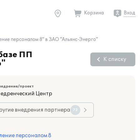
Корзина
Вход
ение персоналом 8" в ЗАО "Альянс-Энерго"
 базе ПП
К списку
о"
недрение/проект
недренческий Центр
ругие внедрения партнера
72
ление персоналом 8