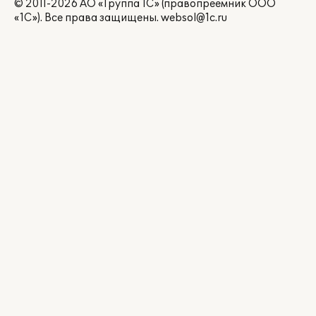
© 2011-2026 АО «Группа 1С» (правопреемник ООО
«1С»). Все права защищены.
websol@1c.ru