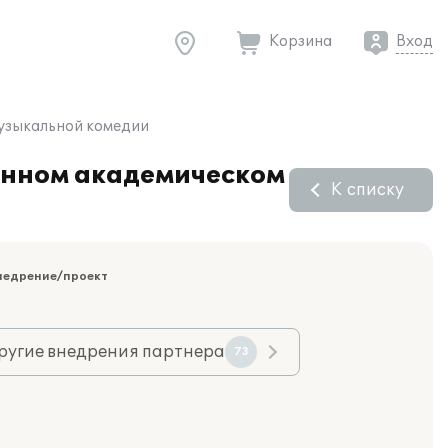
Корзина
Вход
музыкальной комедии
венном академическом
К списку
недрение/проект
ругие внедрения партнера
73