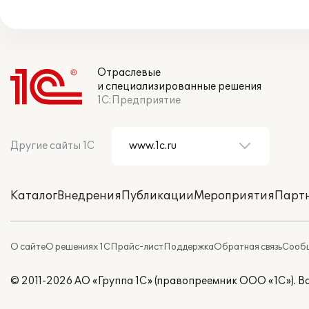
Отраслевые
и специализированные решения
1С:Предприятие
Другие сайты 1С
Каталог
Внедрения
Публикации
Мероприятия
Парт
О сайте
О решениях 1С
Прайс-лист
Поддержка
Обратная связь
Сообщ
© 2011-2026 АО «Группа 1С» (правопреемник ООО «1С»). 