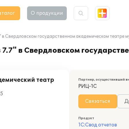
аталог
О продукции
7" в Свердловском государственном академическом театре 
 7.7" в Свердловском государст
демический театр
Партнер, осуществивший в
РИЦ-1С
05
Связаться
Д
Продукт
1С:Свод отчетов