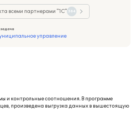
та всеми партнерами "1С"
584
 задача
муниципальное управление
мы и контрольные соотношения. В программе
яцев, произведена выгрузка данных в вышестоящую