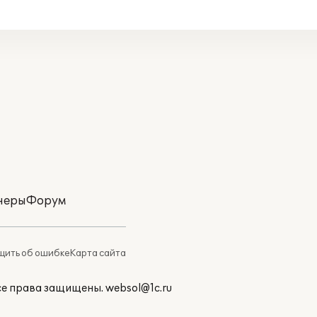
неры
Форум
ить об ошибке
Карта сайта
Все права защищены.
websol@1c.ru