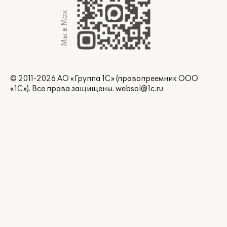
Мы в Max
© 2011-2026 АО «Группа 1С» (правопреемник ООО
«1С»). Все права защищены.
websol@1c.ru