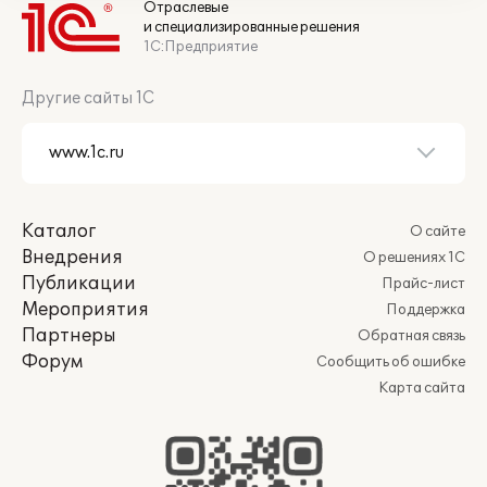
Отраслевые
и специализированные решения
1С:Предприятие
Другие сайты 1С
Каталог
О сайте
Внедрения
О решениях 1С
Публикации
Прайс-лист
Мероприятия
Поддержка
Партнеры
Обратная связь
Форум
Сообщить об ошибке
Карта сайта