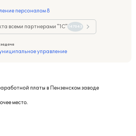
ление персоналом 8
та всеми партнерами "1С"
147043
 задача
муниципальное управление
 заработной платы в Пензенском заводе
очее место.