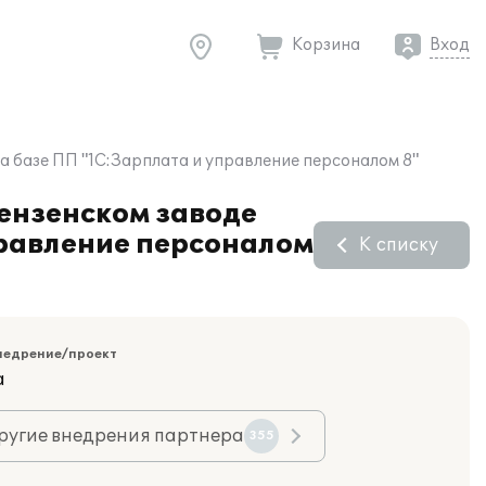
Корзина
Вход
а базе ПП "1С:Зарплата и управление персоналом 8"
Пензенском заводе
правление персоналом
К списку
недрение/проект
а
ругие внедрения партнера
355