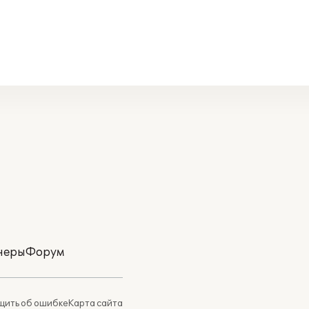
неры
Форум
ить об ошибке
Карта сайта