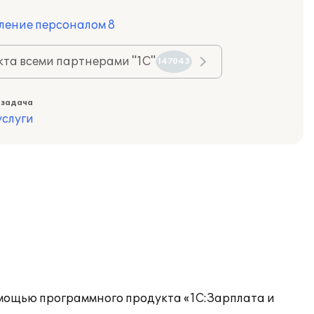
ление персоналом 8
та всеми партнерами "1С"
147043
 задача
слуги
омощью программного продукта «1С:Зарплата и