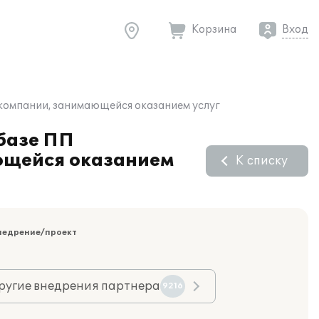
Корзина
Вход
 компании, занимающейся оказанием услуг
 базе ПП
ающейся оказанием
К списку
недрение/проект
ругие внедрения партнера
9216