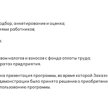
одбор, анкетирование и оценка;
иями работников;
;
ом налогов и взносов с фонда оплаты труда;
тратах предприятия.
а презентация программы, во время которой Заказч
 демонстрации было принято решение о приобретени
спользованию программы.