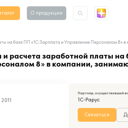
аталог
О продукции
аты на базе ПП «1С:Зарплата и Управление Персоналом 8» в
 и расчета заработной платы на
рсоналом 8» в компании, заним
Партнер, осуществивший в
1С-Рарус
 2011
Связаться
Д