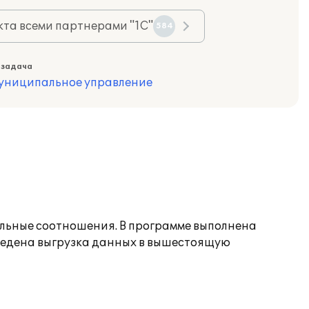
та всеми партнерами "1С"
584
 задача
муниципальное управление
ольные соотношения. В программе выполнена
зведена выгрузка данных в вышестоящую