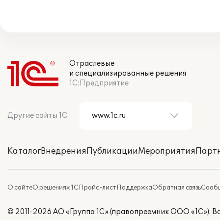
Отраслевые
и специализированные решения
1С:Предприятие
Другие сайты 1С
Каталог
Внедрения
Публикации
Мероприятия
Парт
О сайте
О решениях 1С
Прайс-лист
Поддержка
Обратная связь
Сообщ
© 2011-2026 АО «Группа 1С» (правопреемник ООО «1С»). 