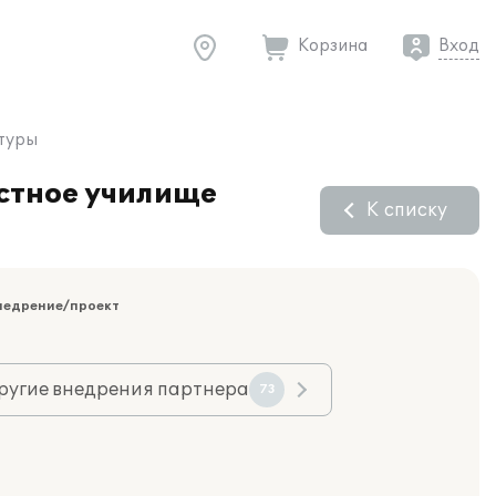
Корзина
Вход
ьтуры
астное училище
К списку
недрение/проект
ругие внедрения партнера
73