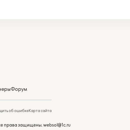
неры
Форум
ить об ошибке
Карта сайта
Все права защищены.
websol@1c.ru