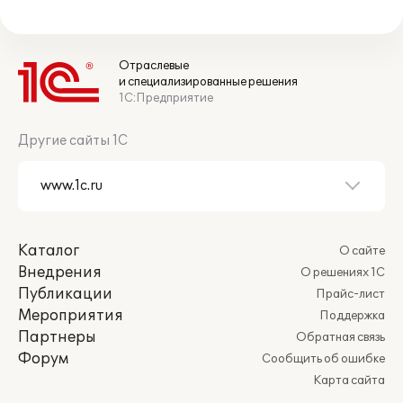
Отраслевые
и специализированные решения
1С:Предприятие
Другие сайты 1С
Каталог
О сайте
Внедрения
О решениях 1С
Публикации
Прайс-лист
Мероприятия
Поддержка
Партнеры
Обратная связь
Форум
Сообщить об ошибке
Карта сайта